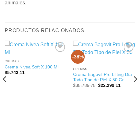
animales.
PRODUCTOS RELACIONADOS
-38%
CREMAS
Crema Nivea Soft X 100 Ml
CREMAS
$
5.743,11
Crema Bagovit Pro Lifting Día
Todo Tipo de Piel X 50 Gr
El
El
$
35.735,75
$
22.299,11
precio
precio
original
actual
era:
es:
$35.735,75.
$22.299,1