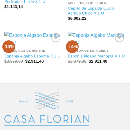
Perfilador Tinkle X 1 U
ACCESORIOS DE HIGIENE
$
1.143,14
Cepillo de Espalda Quico
Acrilico Chico X 1 U
$
6.002,22
-14%
-14%
ACCESORIOS DE HIGIENE
ACCESORIOS DE HIGIENE
Esponja Algabo Espuma X 1 U
Esponja Algabo Manopla X 1 U
El
El
El
El
$
3.379,30
$
2.911,40
$
3.379,30
$
2.911,40
precio
precio
precio
precio
original
actual
original
actual
era:
es:
era:
es:
$3.379,30.
$2.911,40.
$3.379,30.
$2.911,40.