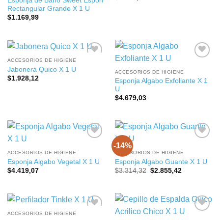
Esponja de Baño Sweet Espon
Rectangular Grande X 1 U
$
1.169,99
ACCESORIOS DE HIGIENE
Jabonera Quico X 1 U
ACCESORIOS DE HIGIENE
$
1.928,12
Esponja Algabo Exfoliante X 1
U
$
4.679,03
-14%
ACCESORIOS DE HIGIENE
ACCESORIOS DE HIGIENE
Esponja Algabo Vegetal X 1 U
Esponja Algabo Guante X 1 U
El
El
$
4.419,07
$
3.314,32
$
2.855,42
precio
precio
original
actual
era:
es:
$3.314,32.
$2.855,42.
ACCESORIOS DE HIGIENE