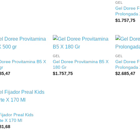
GEL
Gel Doree Fi
Prolongada 
$
1.757,75
+
+
GEL
GEL
Doree Provitamina B5 X
Gel Doree Provitamina B5 X
Gel Doree Fi
gr
180 Gr
Prolongada 
85,47
$
1.757,75
$
2.685,47
Fijador Preal Kids
te X 170 Ml
81,68