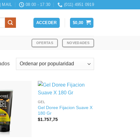
MAIL
08:00 - 17:30
(011) 4951 0919
ACCEDER
$
0,00
OFERTAS
NOVEDADES
Ordenado
tados
por
popularidad
+
GEL
Gel Doree Fijacion Suave X
180 Gr
$
1.757,75