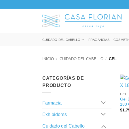
Saltar
al
contenido
CUIDADO DEL CABELLO
FRAGANCIAS
COSMETI
INICIO
/
CUIDADO DEL CABELLO
/
GEL
CATEGORÍAS DE
+
PRODUCTO
GEL
Gel 
Farmacia
180 
$
1.7
Exhibidores
Cuidado del Cabello