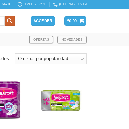
MAIL
08:00 - 17:30
(011) 4951 0919
ACCEDER
$
0,00
OFERTAS
NOVEDADES
Ordenado
tados
por
popularidad
+