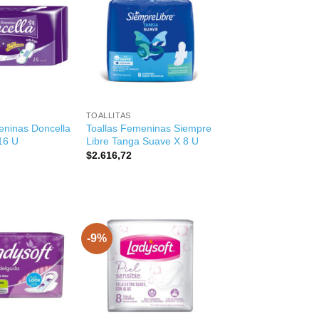
+
TOALLITAS
eninas Doncella
Toallas Femeninas Siempre
16 U
Libre Tanga Suave X 8 U
$
2.616,72
-9%
+