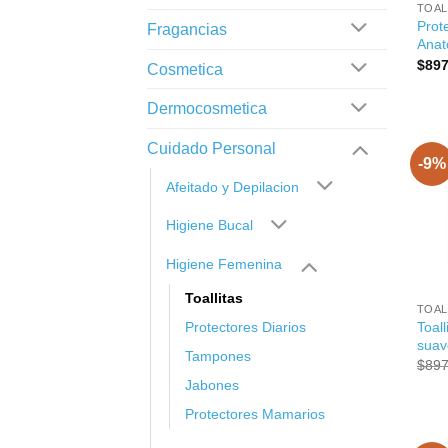
TOAL
Prot
Fragancias
Anat
$
897
Cosmetica
Dermocosmetica
Cuidado Personal
-9%
Afeitado y Depilacion
Higiene Bucal
Higiene Femenina
+
Toallitas
TOAL
Toal
Protectores Diarios
suav
Tampones
$
897
Jabones
Protectores Mamarios