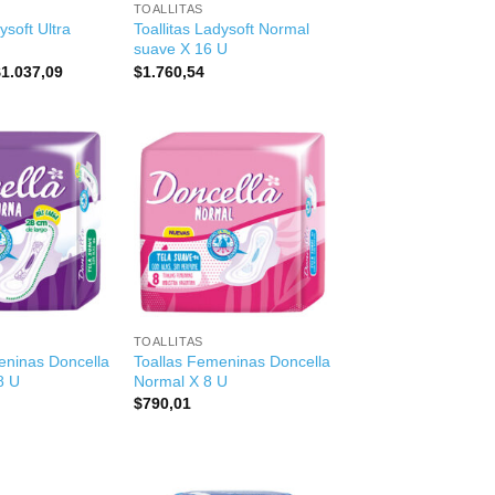
TOALLITAS
ysoft Ultra
Toallitas Ladysoft Normal
suave X 16 U
l
El
$
1.037,09
$
1.760,54
recio
precio
riginal
actual
ra:
es:
1.203,76.
$1.037,09.
+
TOALLITAS
eninas Doncella
Toallas Femeninas Doncella
8 U
Normal X 8 U
$
790,01