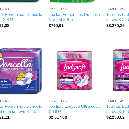
LITAS
TOALLITAS
TOALLITAS
las Femeninas Doncella
Toallas Femeninas Doncella
Toallitas Lad
a X 8 U
Normal X 8 U
suave X 24 
91,08
$
790,01
$
3.270,29
+
+
LITAS
TOALLITAS
TOALLITAS
las Femeninas Doncella
Toallitas Ladysoft Ultra seca
Toallitas Lad
ntinencia Leve X 8 U
X 16 U
suave X 16 
21,11
$
2.517,88
$
2.298,82