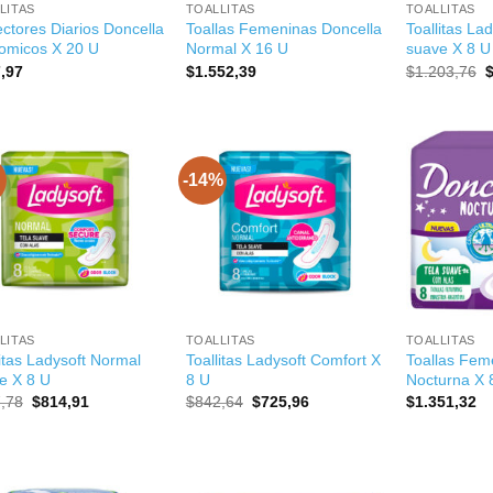
LITAS
TOALLITAS
TOALLITAS
ectores Diarios Doncella
Toallas Femeninas Doncella
Toallitas Lad
omicos X 20 U
Normal X 16 U
suave X 8 U
E
,97
$
1.552,39
$
1.203,76
p
o
e
$
-14%
+
+
LITAS
TOALLITAS
TOALLITAS
litas Ladysoft Normal
Toallitas Ladysoft Comfort X
Toallas Fem
e X 8 U
8 U
Nocturna X 
El
El
El
El
,78
$
814,91
$
842,64
$
725,96
$
1.351,32
precio
precio
precio
precio
original
actual
original
actual
era:
es:
era:
es:
$897,78.
$814,91.
$842,64.
$725,96.