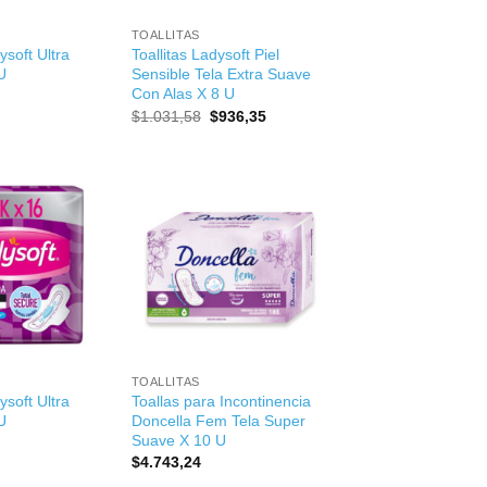
TOALLITAS
ysoft Ultra
Toallitas Ladysoft Piel
U
Sensible Tela Extra Suave
Con Alas X 8 U
El
El
$
1.031,58
$
936,35
precio
precio
original
actual
era:
es:
$1.031,58.
$936,35.
+
TOALLITAS
ysoft Ultra
Toallas para Incontinencia
U
Doncella Fem Tela Super
Suave X 10 U
$
4.743,24