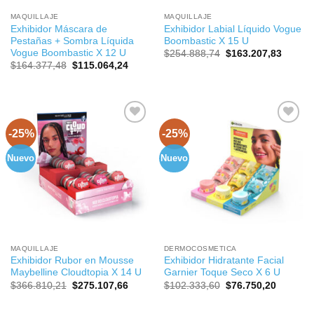
MAQUILLAJE
MAQUILLAJE
Exhibidor Máscara de
Exhibidor Labial Líquido Vogue
Pestañas + Sombra Líquida
Boombastic X 15 U
Vogue Boombastic X 12 U
El
El
$
254.888,74
$
163.207,83
precio
precio
El
El
$
164.377,48
$
115.064,24
original
actual
precio
precio
era:
es:
original
actual
$254.888,74.
$163.2
era:
es:
$164.377,48.
$115.064,24.
-25%
-25%
Nuevo
Nuevo
MAQUILLAJE
DERMOCOSMETICA
Exhibidor Rubor en Mousse
Exhibidor Hidratante Facial
Maybelline Cloudtopia X 14 U
Garnier Toque Seco X 6 U
El
El
El
El
$
366.810,21
$
275.107,66
$
102.333,60
$
76.750,20
precio
precio
precio
precio
original
actual
original
actual
era:
es:
era:
es: