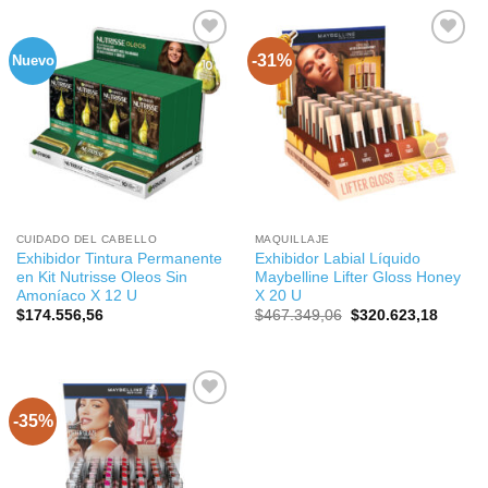
$366.810,21.
$275.107,66.
$102.333,60.
$76.750
-31%
Nuevo
CUIDADO DEL CABELLO
MAQUILLAJE
Exhibidor Tintura Permanente
Exhibidor Labial Líquido
en Kit Nutrisse Oleos Sin
Maybelline Lifter Gloss Honey
Amoníaco X 12 U
X 20 U
El
El
$
174.556,56
$
467.349,06
$
320.623,18
precio
precio
original
actual
era:
es:
$467.349,06.
$320.6
-35%