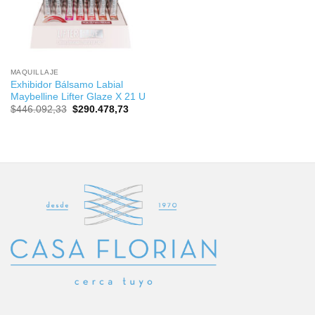
MAQUILLAJE
Exhibidor Bálsamo Labial
Maybelline Lifter Glaze X 21 U
El
El
$
446.092,33
$
290.478,73
precio
precio
original
actual
era:
es:
$446.092,33.
$290.478,73.