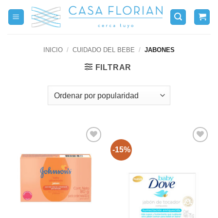
Saltar
al
contenido
INICIO
/
CUIDADO DEL BEBE
/
JABONES
FILTRAR
-15%