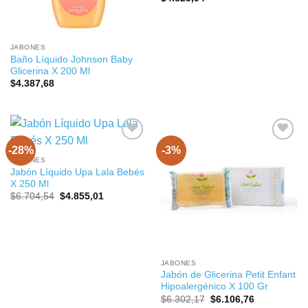
JABONES
Baño Líquido Johnson Baby
Glicerina X 200 Ml
$
4.387,68
-28%
-3%
JABONES
Jabón Líquido Upa Lala Bebés
X 250 Ml
El
El
$
6.704,54
$
4.855,01
precio
precio
original
actual
era:
es:
$6.704,54.
$4.855,01.
JABONES
Jabón de Glicerina Petit Enfant
Hipoalergénico X 100 Gr
El
El
$
6.302,17
$
6.106,76
precio
precio