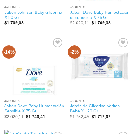
JABONES
JABONES
Jabón Johnson Baby Glicerina
Jabon Dove Baby Humectacion
X 80 Gr
enriquecida X 75 Gr
El
El
$
1.709,08
$
2.020,11
$
1.709,33
precio
precio
original
actual
era:
es:
$2.020,11.
$1.709,33.
-14%
-2%
JABONES
JABONES
Jabón Dove Baby Humectación
Jabón de Glicerina Veritas
Sensible X 75 Gr
Bebé X 120 Gr
El
El
El
El
$
2.020,11
$
1.740,41
$
1.752,45
$
1.712,02
precio
precio
precio
precio
original
actual
original
actual
era:
es:
era:
es:
$2.020,11.
$1.740,41.
$1.752,45.
$1.712,02.