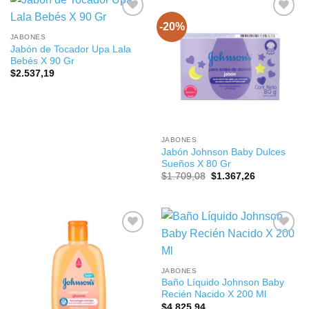
-20%
JABONES
Jabón de Tocador Upa Lala
Bebés X 90 Gr
$
2.537,19
JABONES
Jabón Johnson Baby Dulces
Sueños X 80 Gr
El
El
$
1.709,08
$
1.367,26
precio
precio
original
actual
era:
es:
$1.709,08.
$1.367,26.
JABONES
Baño Líquido Johnson Baby
Recién Nacido X 200 Ml
$
4.825,94