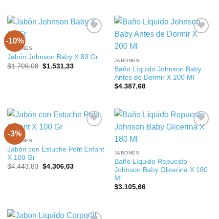
original
actual
era:
es:
$6.302,17.
$6.106,76.
-10%
JABONES
Jabón Johnson Baby X 83 Gr
JABONES
El
El
$
1.709,08
$
1.531,33
Baño Líquido Johnson Baby
precio
precio
Antes de Dormir X 200 Ml
original
actual
era:
es:
$
4.387,68
$1.709,08.
$1.531,33.
-3%
JABONES
Jabón con Estuche Petit Enfant
JABONES
X 100 Gr
Baño Líquido Repuesto
El
El
$
4.443,83
$
4.306,03
Johnson Baby Glicerina X 180
precio
precio
Ml
original
actual
era:
es:
$
3.105,66
$4.443,83.
$4.306,03.