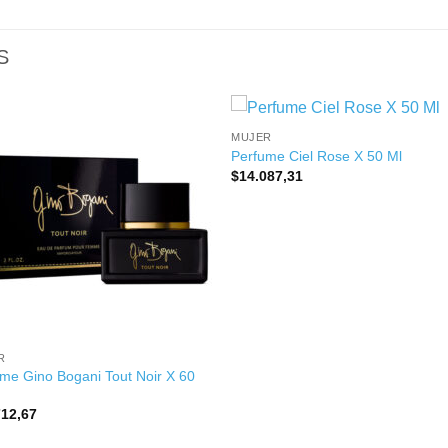
S
+
MUJER
Perfume Ciel Rose X 50 Ml
$
14.087,31
R
me Gino Bogani Tout Noir X 60
712,67