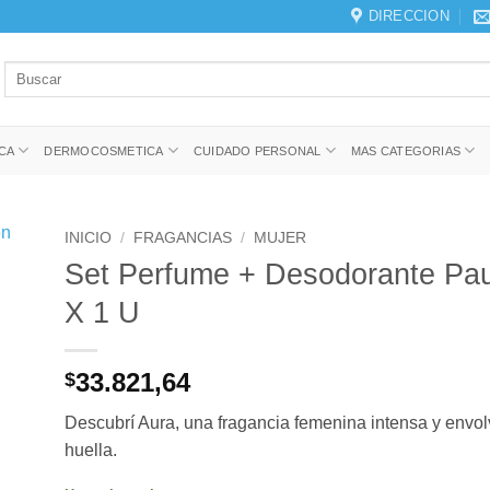
DIRECCION
Buscar
por:
CA
DERMOCOSMETICA
CUIDADO PERSONAL
MAS CATEGORIAS
INICIO
/
FRAGANCIAS
/
MUJER
Set Perfume + Desodorante Pa
X 1 U
33.821,64
$
Descubrí Aura, una fragancia femenina intensa y envol
huella.