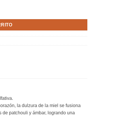
1 U cantidad
RRITO
fativa.
razón, la dulzura de la miel se fusiona
es de patchouli y ámbar, logrando una