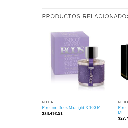
PRODUCTOS RELACIONADO
+
+
MUJER
MUJE
Perfu
X 50 Ml
Perfume Boos Midnight X 100 Ml
Ml
$
28.492,51
$
27.