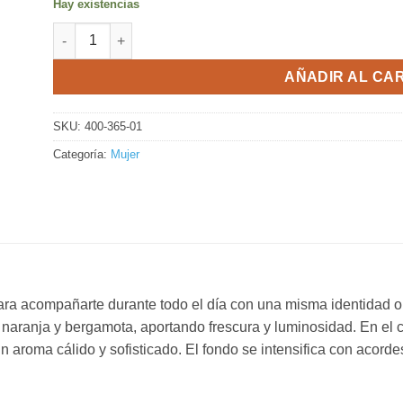
Hay existencias
Set Perfume + Desodorante Paula Cahen Danvers Aura X 
AÑADIR AL CA
SKU:
400-365-01
Categoría:
Mujer
ra acompañarte durante todo el día con una misma identidad ol
naranja y bergamota, aportando frescura y luminosidad. En el co
n aroma cálido y sofisticado. El fondo se intensifica con acord