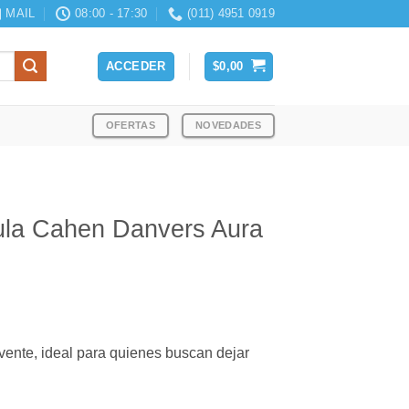
MAIL
08:00 - 17:30
(011) 4951 0919
ACCEDER
$
0,00
OFERTAS
NOVEDADES
ula Cahen Danvers Aura
vente, ideal para quienes buscan dejar