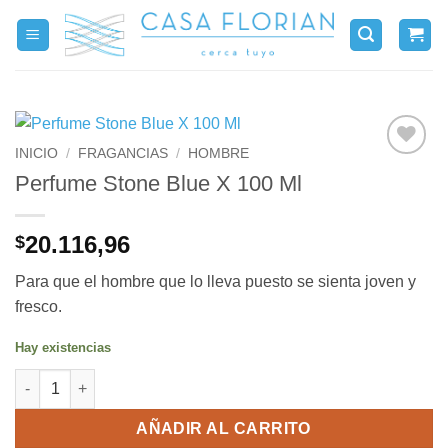
Saltar
al
contenido
INICIO
/
FRAGANCIAS
/
HOMBRE
Perfume Stone Blue X 100 Ml
20.116,96
$
Para que el hombre que lo lleva puesto se sienta joven y
fresco.
Hay existencias
Perfume Stone Blue X 100 Ml cantidad
AÑADIR AL CARRITO