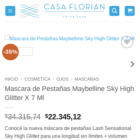
Saltar
al
contenido
-35%
INICIO
/
COSMETICA
/
OJOS
/
MASCARAS
Mascara de Pestañas Maybelline Sky High
Glitter X 7 Ml
El
El
34.315,74
22.345,12
$
$
precio
precio
Conocé la nueva máscara de pestañas Lash Sensational
original
actual
Sky High Glitter para una longitud sin límites + volumen
era:
es: