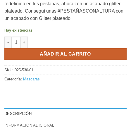
redefinido en tus pestañas, ahora con un acabado glitter
$34.315,74.
$22.345,12.
plateado. Conseguí unas #PESTAÑASCONALTURA con
un acabado con Glitter plateado.
Hay existencias
Mascara de Pestañas Maybelline Sky High Glitter X 7 Ml cantid
AÑADIR AL CARRITO
SKU:
025-530-01
Categoría:
Mascaras
DESCRIPCIÓN
INFORMACIÓN ADICIONAL