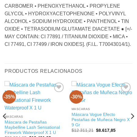
CARBOMER • PHENOXYETHANOL • PROPYLENE
GLYCOL • HYDROXYACETOPHENONE • POLYVINYL
ALCOHOL • SODIUM HYDROXIDE • PANTHENOL • TIN
OXIDE • TETRASODIUM GLUTAMATE DIACETATE ● [+/-
MAY CONTAIN: CI 77891 / TITANIUM DIOXIDE • MICA •
CI 77491, CI 77499 / IRON OXIDES]. (F.I.L. T70043014/1).
PRODUCTOS RELACIONADOS
-35%
-30%
MASCARAS
Máscara Vogue Efecto
MASCARAS
Pestañas de Muñeca Negro X
Máscara de Pestañas
9 Gr
Maybelline Lash Sensational
El
El
$
12.311,21
$
8.617,85
Firework Waterproof X 1 U
precio
precio