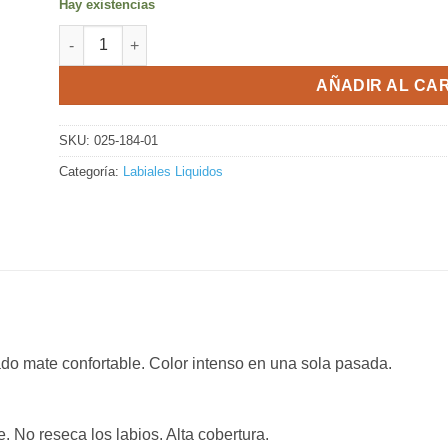
Hay existencias
Labial Maybelline Super Stay Matte Ink 15 - Lover X 5 Ml
AÑADIR AL CA
SKU:
025-184-01
Categoría:
Labiales Liquidos
ado mate confortable. Color intenso en una sola pasada.
 No reseca los labios. Alta cobertura.