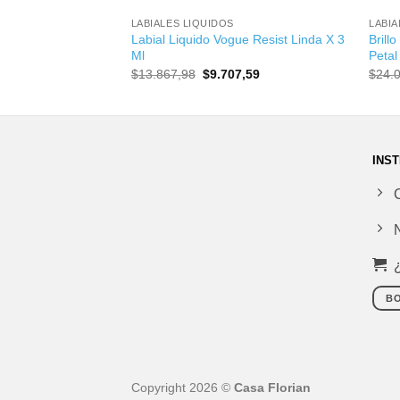
LABIALES LIQUIDOS
LABIA
ue Coloríssimo
Labial Liquido Vogue Resist Linda X 3
Brill
n X 5 Ml
Ml
Petal
El
El
El
2,99
$
13.867,98
$
9.707,59
$
24.
precio
precio
precio
al
actual
original
actual
es:
era:
es:
62,02.
$6.652,99.
$13.867,98.
$9.707,59.
INST
BO
Copyright 2026 ©
Casa Florian