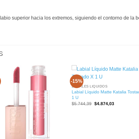
l labio superior hacia los extremos, siguiendo el contorno de la 
S
+
-15%
LABIALES LIQUIDOS
Labial Líquido Matte Katalia Tost
1 U
El
El
$
5.744,39
$
4.874,03
precio
precio
original
actual
era:
es:
$5.744,39.
$4.874,03.