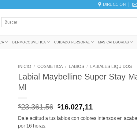
DIRECCION
Buscar
por:
CA
DERMOCOSMETICA
CUIDADO PERSONAL
MAS CATEGORIAS
INICIO
/
COSMETICA
/
LABIOS
/
LABIALES LIQUIDOS
Labial Maybelline Super Stay Ma
Ml
El
El
23.361,56
16.027,11
$
$
precio
precio
Dale actitud a tus labios con colores intensos en acaba
original
actual
por 16 horas.
era:
es:
$23.361,56.
$16.027,11.