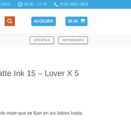
MAIL
08:00 - 17:30
(011) 4951 0919
ACCEDER
$
0,00
OFERTAS
NOVEDADES
tte Ink 15 – Lover X 5
do mate que se fijan en tus labios hasta