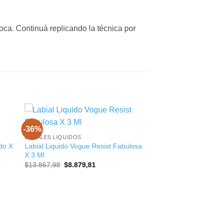
boca. Continuá replicando la técnica por
+
-36%
LABIALES LIQUIDOS
ado X
Labial Liquido Vogue Resist Fabulosa
X 3 Ml
El
El
$
13.867,98
$
8.879,81
precio
precio
original
actual
era:
es:
$13.867,98.
$8.879,81.