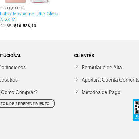
LES LIQUIDOS
o Labial Maybelline Lifter Gloss
 X 5.4 Ml
El
El
091,85
$
16.528,13
precio
precio
original
actual
era:
es:
$24.091,85.
$16.528,13.
ITUCIONAL
CLIENTES
Contactenos
Formulario de Alta
Nosotros
Apertura Cuenta Corrient
¿Como Comprar?
Metodos de Pago
TON DE ARREPENTIMIENTO